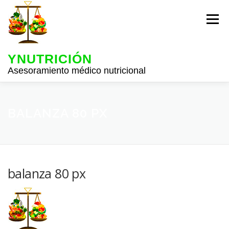
Saltar
al
Menú
contenido
YNUTRICIÓN
Asesoramiento médico nutricional
Inicio
Información
BALANZA 80 PX
Política de Privacidad
Servicios
balanza 80 px
Blogs
P. Intelectual